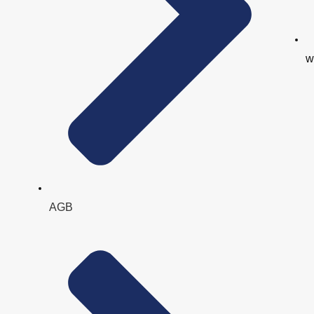
w
AGB