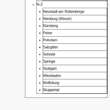
N-Z
Neustadt am Rübenberge
Nienburg (Weser)
Nürnberg
Peine
Potsdam
Salzgitter
Sehnde
Springe
Stuttgart
Wiesbaden
Wolfsburg
Wuppertal