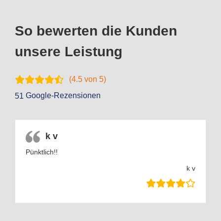
So bewerten die Kunden
unsere Leistung
(
4.5
von 5)
Google-Rezensionen
51
k v
Pünktlich!!
k v