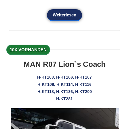
Weiterlesen
10X VORHANDEN
MAN R07 Lion`s Coach
H-KT103, H-KT106, H-KT107
H-KT108, H-KT114, H-KT116
H-KT118, H-KT136, H-KT200
H-KT281