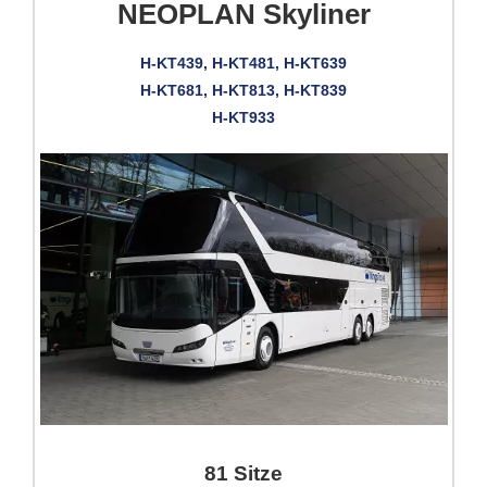
NEOPLAN Skyliner
H-KT439, H-KT481, H-KT639
H-KT681, H-KT813, H-KT839
H-KT933
81 Sitze