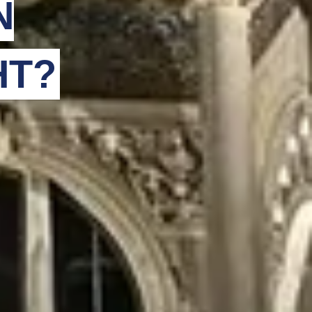
N
HT?