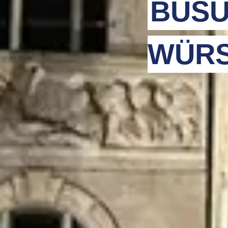
BUSU
WÜRS