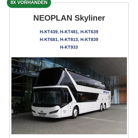
8X VORHANDEN
NEOPLAN Skyliner
H-KT439, H-KT481, H-KT639
H-KT681, H-KT813, H-KT839
H-KT933