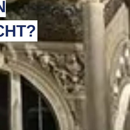
N
CHT?