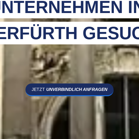
NTERNEHMEN I
ERFÜRTH GESU
JETZT
UNVERBINDLICH ANFRAGEN