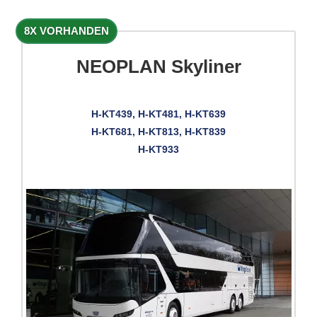
8X VORHANDEN
NEOPLAN Skyliner
H-KT439, H-KT481, H-KT639
H-KT681, H-KT813, H-KT839
H-KT933