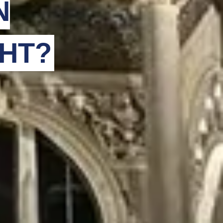
N
HT?