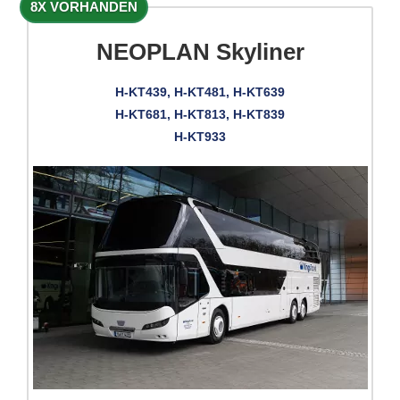
8X VORHANDEN
NEOPLAN Skyliner
H-KT439, H-KT481, H-KT639
H-KT681, H-KT813, H-KT839
H-KT933