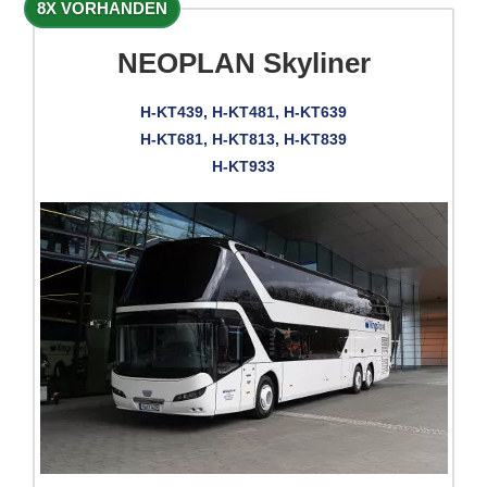
8X VORHANDEN
NEOPLAN Skyliner
H-KT439, H-KT481, H-KT639
H-KT681, H-KT813, H-KT839
H-KT933