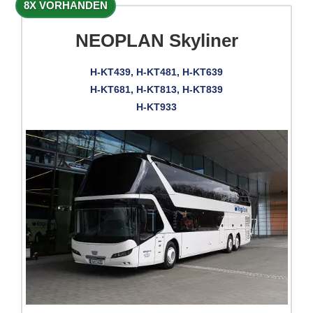
8X VORHANDEN
NEOPLAN Skyliner
H-KT439, H-KT481, H-KT639
H-KT681, H-KT813, H-KT839
H-KT933