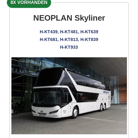
8X VORHANDEN
NEOPLAN Skyliner
H-KT439, H-KT481, H-KT639
H-KT681, H-KT813, H-KT839
H-KT933