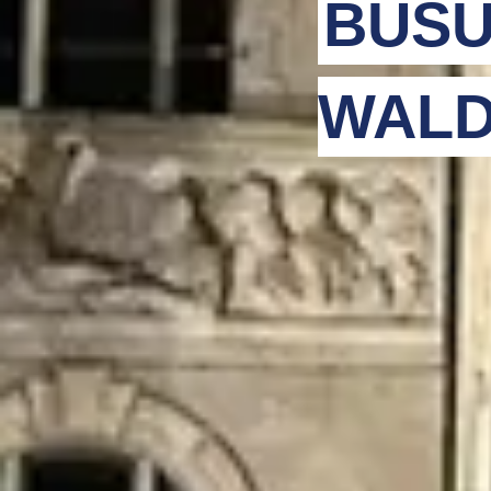
BUSU
WALD