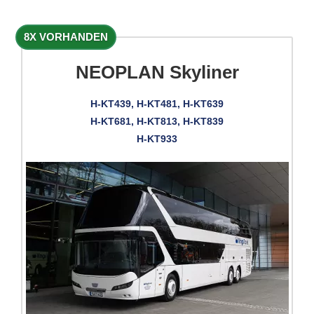
8X VORHANDEN
NEOPLAN Skyliner
H-KT439, H-KT481, H-KT639
H-KT681, H-KT813, H-KT839
H-KT933