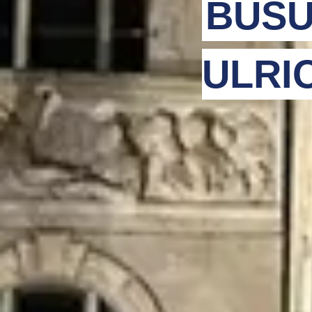
BUSU
ULRI