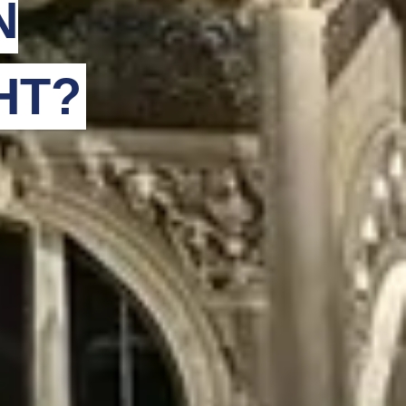
N
HT?