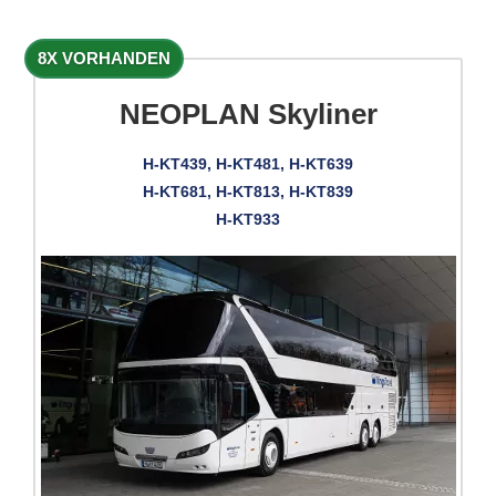
8X VORHANDEN
NEOPLAN Skyliner
H-KT439, H-KT481, H-KT639
H-KT681, H-KT813, H-KT839
H-KT933