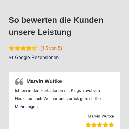
So bewerten die Kunden
unsere Leistung
(
4.5
von 5)
Google-Rezensionen
51
Marvin Wuttke
Ich bin in den Herbstferien mit KingsTravel von
A
Neuzittau nach Weimar und zurück gereist. Die
…
i
Mehr zeigen
Marvin Wuttke