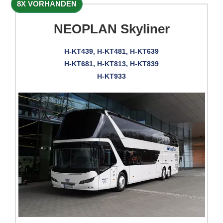
8X VORHANDEN
NEOPLAN Skyliner
H-KT439, H-KT481, H-KT639
H-KT681, H-KT813, H-KT839
H-KT933