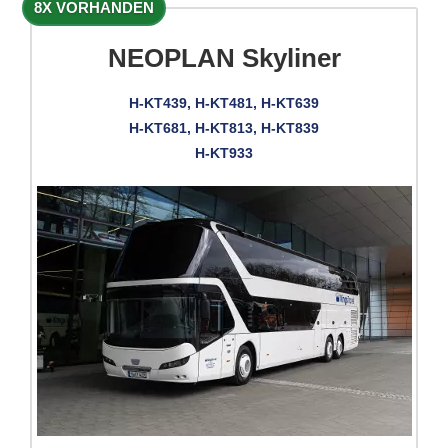
8X VORHANDEN
NEOPLAN Skyliner
H-KT439, H-KT481, H-KT639
H-KT681, H-KT813, H-KT839
H-KT933