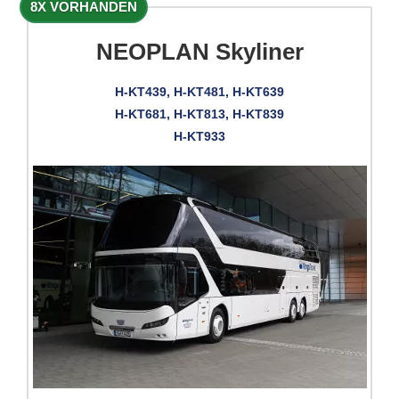
8X VORHANDEN
NEOPLAN Skyliner
H-KT439, H-KT481, H-KT639
H-KT681, H-KT813, H-KT839
H-KT933