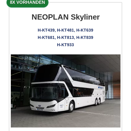
8X VORHANDEN
NEOPLAN Skyliner
H-KT439, H-KT481, H-KT639
H-KT681, H-KT813, H-KT839
H-KT933