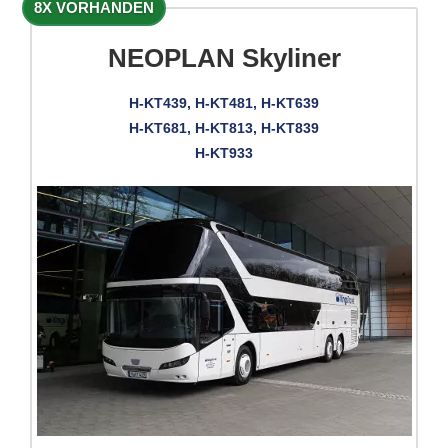
8X VORHANDEN
NEOPLAN Skyliner
H-KT439, H-KT481, H-KT639
H-KT681, H-KT813, H-KT839
H-KT933