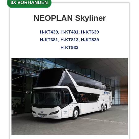
8X VORHANDEN
NEOPLAN Skyliner
H-KT439, H-KT481, H-KT639
H-KT681, H-KT813, H-KT839
H-KT933