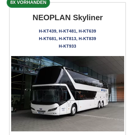
8X VORHANDEN
NEOPLAN Skyliner
H-KT439, H-KT481, H-KT639
H-KT681, H-KT813, H-KT839
H-KT933