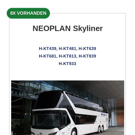
8X VORHANDEN
NEOPLAN Skyliner
H-KT439, H-KT481, H-KT639
H-KT681, H-KT813, H-KT839
H-KT933