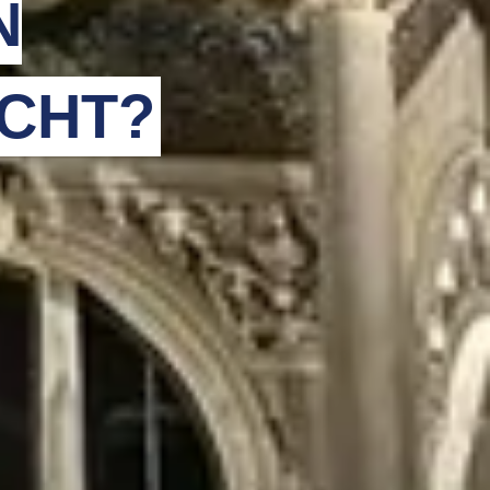
N
CHT?