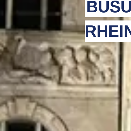
BUSU
RHEI