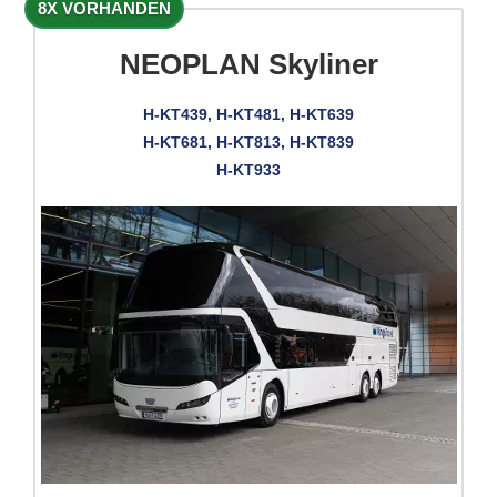
8X VORHANDEN
NEOPLAN Skyliner
H-KT439, H-KT481, H-KT639
H-KT681, H-KT813, H-KT839
H-KT933