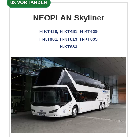
8X VORHANDEN
NEOPLAN Skyliner
H-KT439, H-KT481, H-KT639
H-KT681, H-KT813, H-KT839
H-KT933