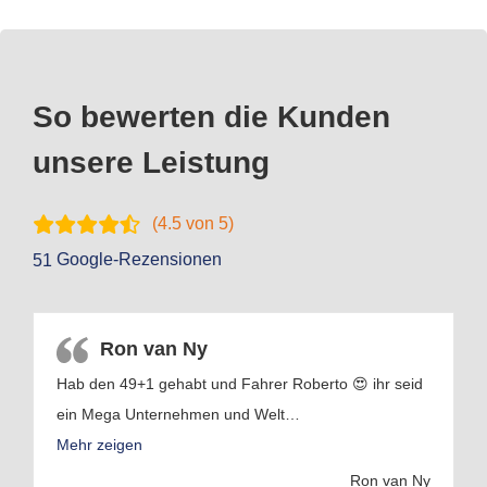
So bewerten die Kunden
unsere Leistung
(
4.5
von 5)
Google-Rezensionen
51
Ron van Ny
Hab den 49+1 gehabt und Fahrer Roberto 😍 ihr seid
U
ein Mega Unternehmen und Welt
…
a
e
Mehr zeigen
Ron van Ny