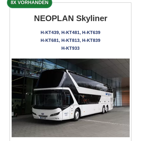
8X VORHANDEN
NEOPLAN Skyliner
H-KT439, H-KT481, H-KT639
H-KT681, H-KT813, H-KT839
H-KT933