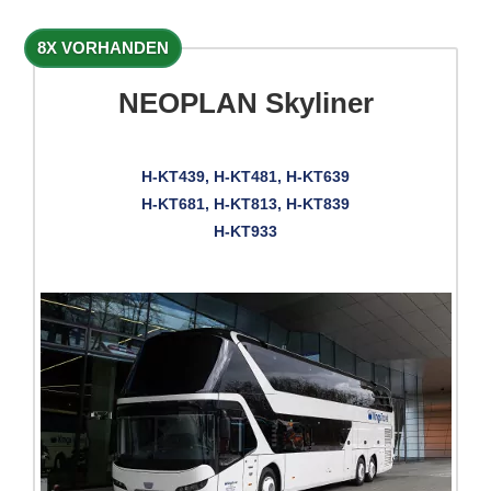
8X VORHANDEN
NEOPLAN Skyliner
H-KT439, H-KT481, H-KT639
H-KT681, H-KT813, H-KT839
H-KT933