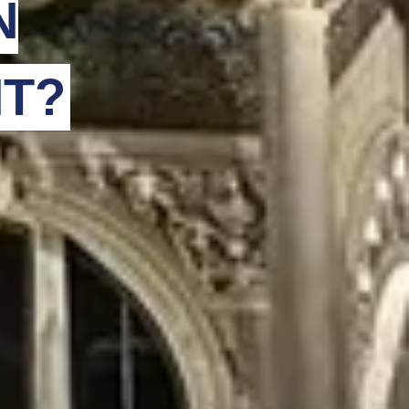
N
HT?