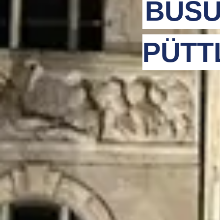
BUSU
PÜTT