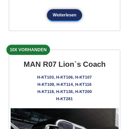
Weiterlesen
10X VORHANDEN
MAN R07 Lion`s Coach
H-KT103, H-KT106, H-KT107
H-KT108, H-KT114, H-KT116
H-KT118, H-KT136, H-KT200
H-KT281