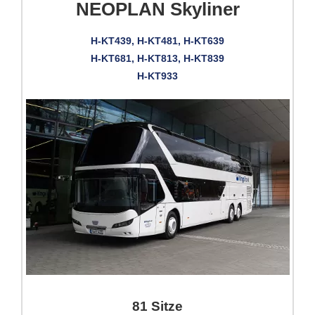
NEOPLAN Skyliner
H-KT439, H-KT481, H-KT639
H-KT681, H-KT813, H-KT839
H-KT933
81 Sitze