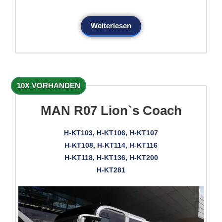
Weiterlesen
10X VORHANDEN
MAN R07 Lion`s Coach
H-KT103, H-KT106, H-KT107
H-KT108, H-KT114, H-KT116
H-KT118, H-KT136, H-KT200
H-KT281