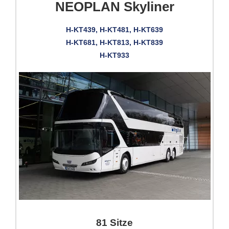
NEOPLAN Skyliner
H-KT439, H-KT481, H-KT639
H-KT681, H-KT813, H-KT839
H-KT933
81 Sitze