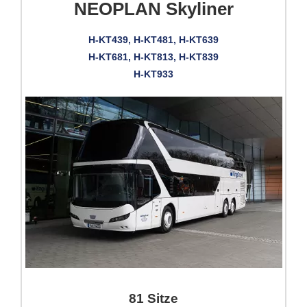
NEOPLAN Skyliner
H-KT439, H-KT481, H-KT639
H-KT681, H-KT813, H-KT839
H-KT933
81 Sitze