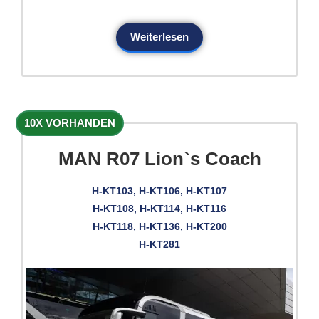
Weiterlesen
10X VORHANDEN
MAN R07 Lion`s Coach
H-KT103, H-KT106, H-KT107
H-KT108, H-KT114, H-KT116
H-KT118, H-KT136, H-KT200
H-KT281