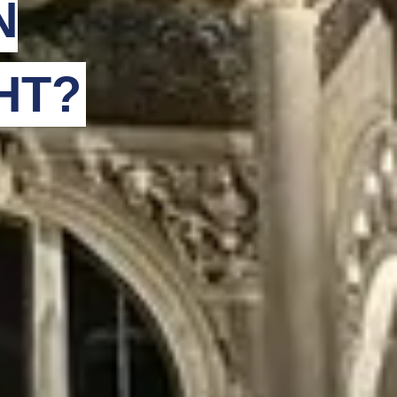
N
HT?