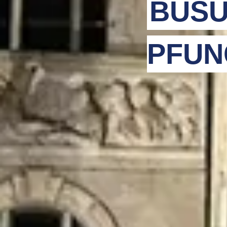
BUSU
PFUN