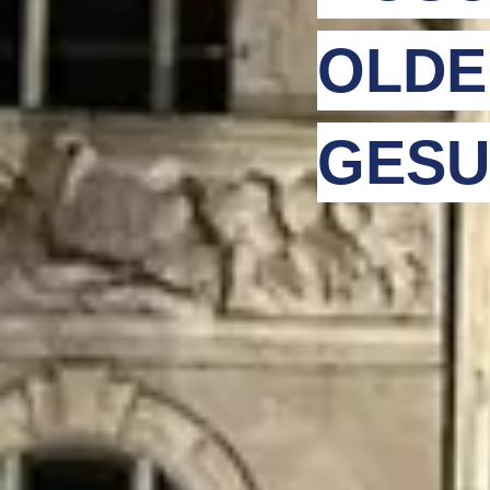
OLDE
GESU