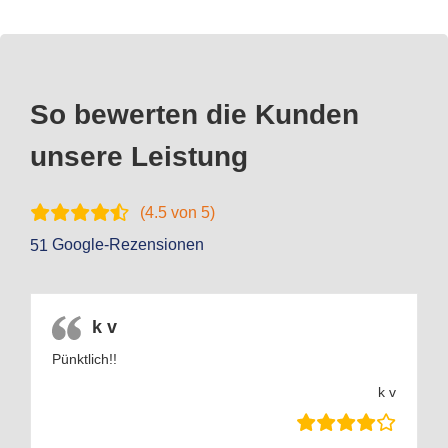
So bewerten die Kunden
unsere Leistung
(
4.5
von 5)
Google-Rezensionen
51
k v
Pünktlich!!
k v