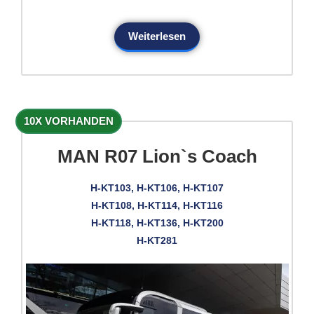
Weiterlesen
10X VORHANDEN
MAN R07 Lion`s Coach
H-KT103, H-KT106, H-KT107
H-KT108, H-KT114, H-KT116
H-KT118, H-KT136, H-KT200
H-KT281