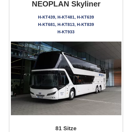
NEOPLAN Skyliner
H-KT439, H-KT481, H-KT639
H-KT681, H-KT813, H-KT839
H-KT933
81 Sitze