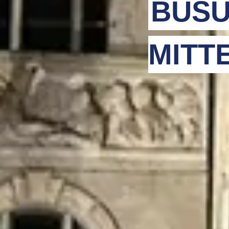
BUSU
MITT