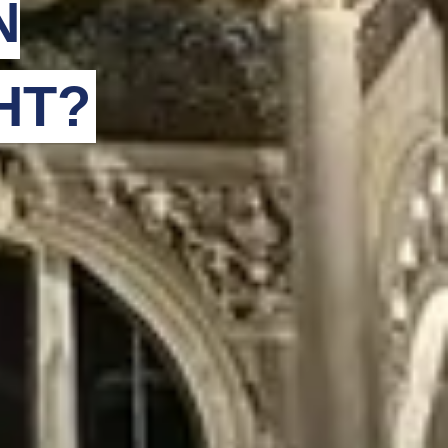
N
HT?