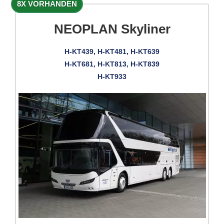
8X VORHANDEN
NEOPLAN Skyliner
H-KT439, H-KT481, H-KT639
H-KT681, H-KT813, H-KT839
H-KT933