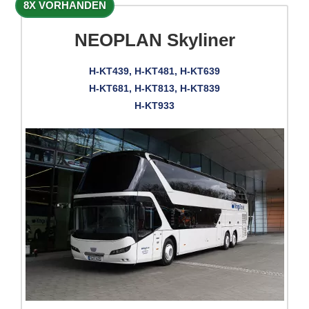
8X VORHANDEN
NEOPLAN Skyliner
H-KT439, H-KT481, H-KT639
H-KT681, H-KT813, H-KT839
H-KT933