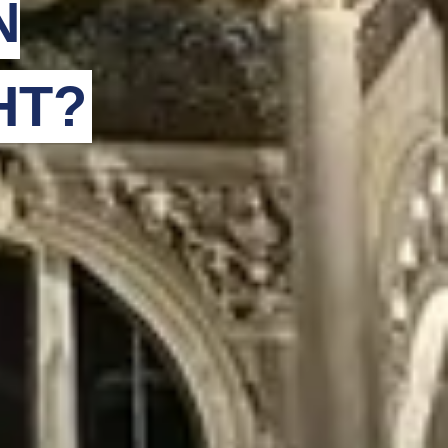
N
HT?