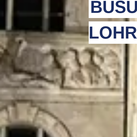
BUSU
LOHR