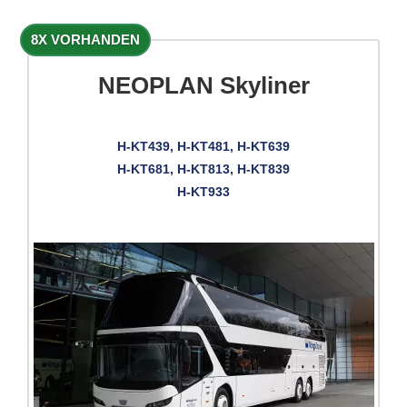
8X VORHANDEN
NEOPLAN Skyliner
H-KT439, H-KT481, H-KT639
H-KT681, H-KT813, H-KT839
H-KT933