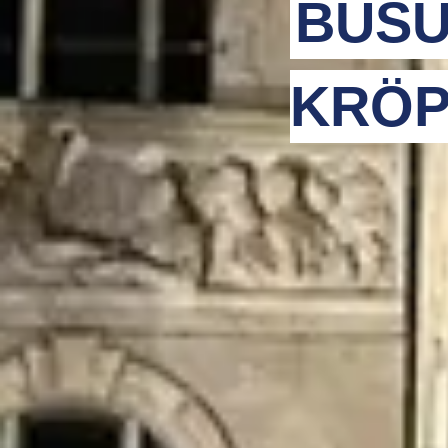
BUSU
KRÖP