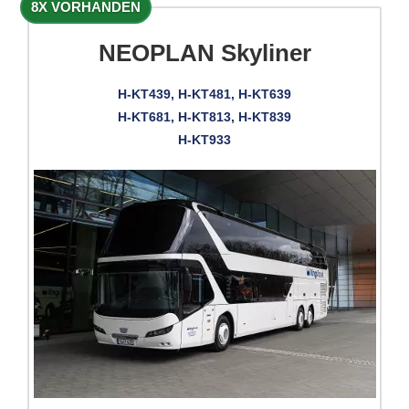
8X VORHANDEN
NEOPLAN Skyliner
H-KT439, H-KT481, H-KT639
H-KT681, H-KT813, H-KT839
H-KT933