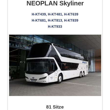
NEOPLAN Skyliner
H-KT439, H-KT481, H-KT639
H-KT681, H-KT813, H-KT839
H-KT933
81 Sitze