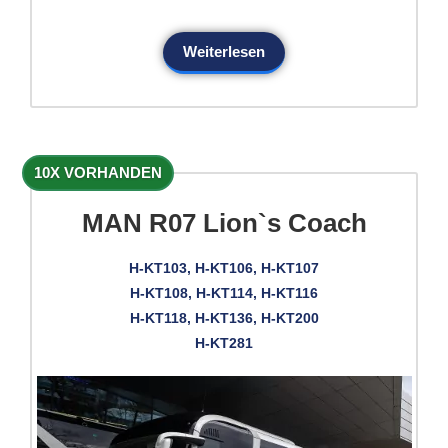
Weiterlesen
10X VORHANDEN
MAN R07 Lion`s Coach
H-KT103, H-KT106, H-KT107
H-KT108, H-KT114, H-KT116
H-KT118, H-KT136, H-KT200
H-KT281