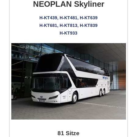
NEOPLAN Skyliner
H-KT439, H-KT481, H-KT639
H-KT681, H-KT813, H-KT839
H-KT933
81 Sitze