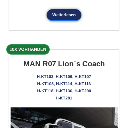
Weiterlesen
10X VORHANDEN
MAN R07 Lion`s Coach
H-KT103, H-KT106, H-KT107
H-KT108, H-KT114, H-KT116
H-KT118, H-KT136, H-KT200
H-KT281