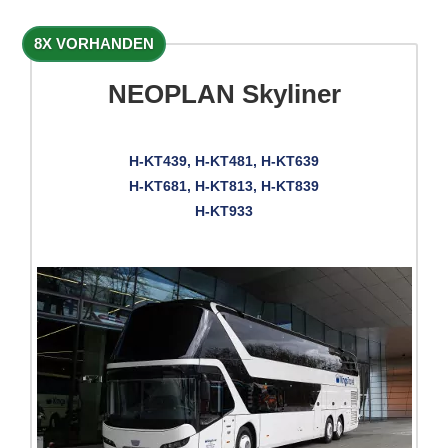
8X VORHANDEN
NEOPLAN Skyliner
H-KT439, H-KT481, H-KT639
H-KT681, H-KT813, H-KT839
H-KT933