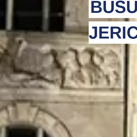
BUSU
JERI