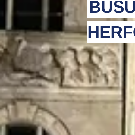
BUSU
HERF